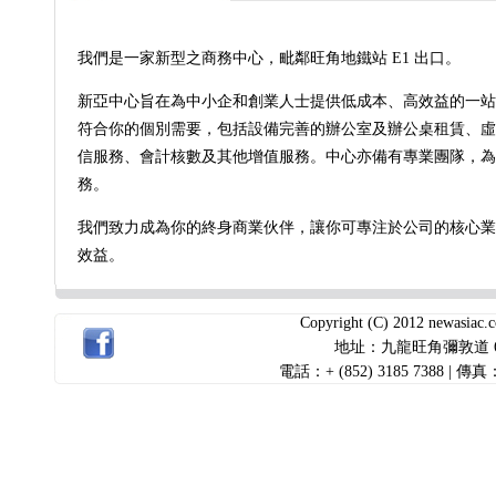
3185 7388查詢， 傳真：+ 
我們是一家新型之商務中心，毗鄰旺角地鐵站 E1 出口。
info@newasiac.com。
新亞中心旨在為中小企和創業人士提供低成本、高效益的一站
Business Centre Mong Kok
符合你的個別需要，包括設備完善的辦公室及辦公桌租賃、虛
信服務、會計核數及其他增值服務。中心亦備有專業團隊，為
務。
我們致力成為你的終身商業伙伴，讓你可專注於公司的核心業
效益。
Copyright (C) 2012 newasiac.
地址：九龍旺角彌敦道 655
電話：+ (852) 3185 7388 | 傳真：