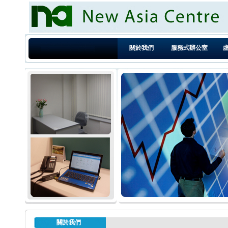
關於我們
服務式辦公室
香港虛擬辦公室|旺角
服務 - New Asia Cent
新亞中心是一家鄰近香港
們提供低成本、高效益的
室、設備完善的辦公室及
裹及收信服務、會計核數
關於我們